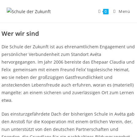
Menü
0
Wer wir sind
Die Schule der Zukunft ist aus ehrenamtlichem Engagement und
persönlicher Verbundenheit zum Standort Avéta
hervorgegangen. Im Jahr 2006 bereiste das Ehepaar Claudia und
Felix gemeinsam mit einem Freund Felix’ togolesische Heimat,
wo sie neben der großzügigen Gastfreundlichkeit und
ansteckenden Lebensfreude auch erfuhren, woran es (materiell)
mangelte: an einem sicheren und zuverlässigen Ort zum Lernen
etwa.
Das einsturzgefährdete Dach der bisherigen Schule in Avéta gab
den Anstoß für die Kooperation mit einem örtlichen Verein, der,
nun unterstützt von den deutschen Partnerschaften und
Spenden, die Grundlage für ein nachhaltiges Bildungsangebot